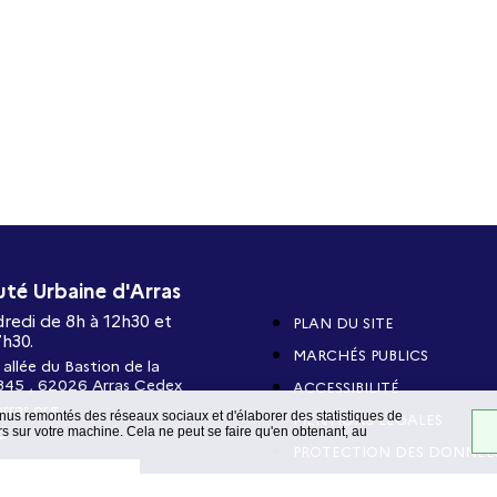
é Urbaine d'Arras
dredi de 8h à 12h30 et
PLAN DU SITE
7h30.
MARCHÉS PUBLICS
 allée du Bastion de la
345 , 62026 Arras Cedex
ACCESSIBILITÉ
rras.org
nus remontés des réseaux sociaux et d'élaborer des statistiques de
MENTIONS LÉGALES
 sur votre machine. Cela ne peut se faire qu'en obtenant, au
0
PROTECTION DES DONNÉE
 CONTACTER
ÉCOCONCEPTION