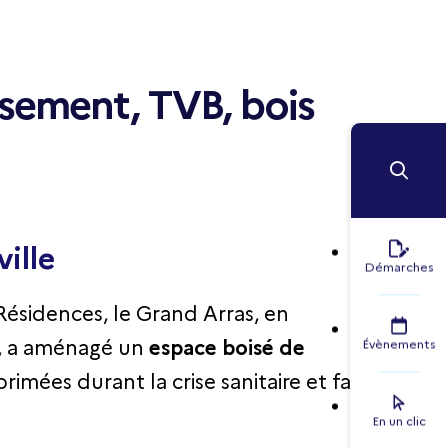
oisement, TVB, bois
ille
Démarches
Résidences, le Grand Arras, en
y, a aménagé un
espace boisé de
Évènements
imées durant la crise sanitaire et face
En un clic