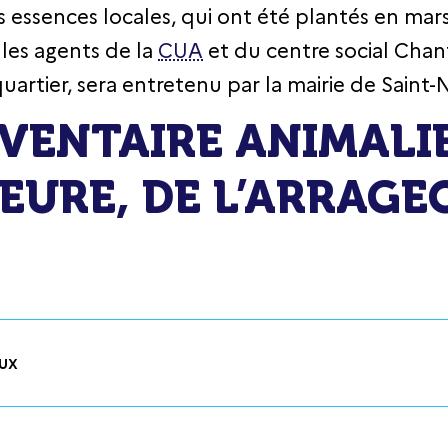
s essences locales, qui ont été plantés en mar
les agents de la
CUA
et du centre social Chan
artier, sera entretenu par la mairie de Saint-N
VENTAIRE ANIMALIE
EURE, DE L’ARRAGEO
ux