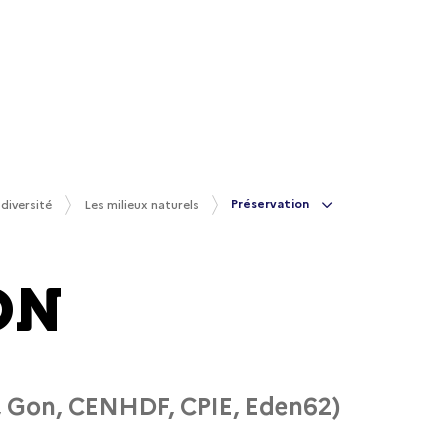
Préservation
odiversité
Les milieux naturels
ON
os, Gon, CENHDF, CPIE, Eden62)