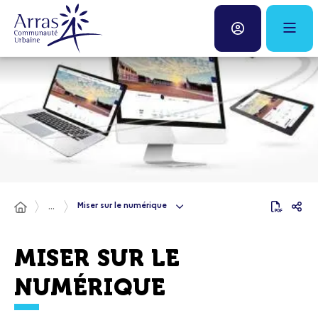
Panneau de gestion des cookies
Fenêtre
de
chat
Miser sur le numérique
...
MISER SUR LE
NUMÉRIQUE