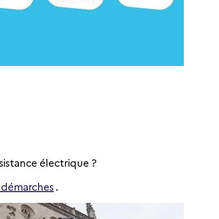
istance électrique ?
s démarches
.