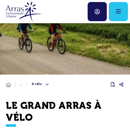
Panneau de gestion des cookies
Fenêtre
de
chat
A vélo
...
LE GRAND ARRAS À
VÉLO