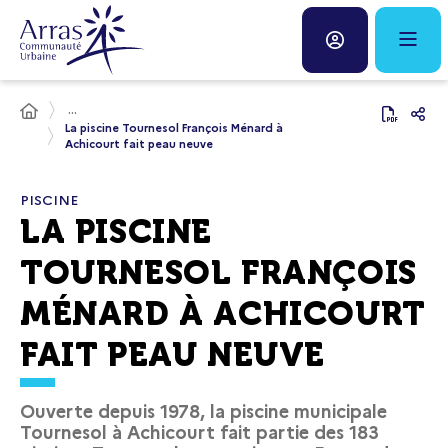
Panneau de gestion des cookies
Fenêtre
de
...
chat
La piscine Tournesol François Ménard à
Achicourt fait peau neuve
PISCINE
LA PISCINE
TOURNESOL FRANÇOIS
MÉNARD À ACHICOURT
FAIT PEAU NEUVE
Ouverte depuis 1978, la piscine municipale
Tournesol à Achicourt fait partie des 183