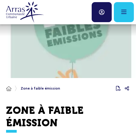
Panneau de gestion des cookies
Fenêtre
de
chat
Zone à faible émission
ZONE À FAIBLE
ÉMISSION