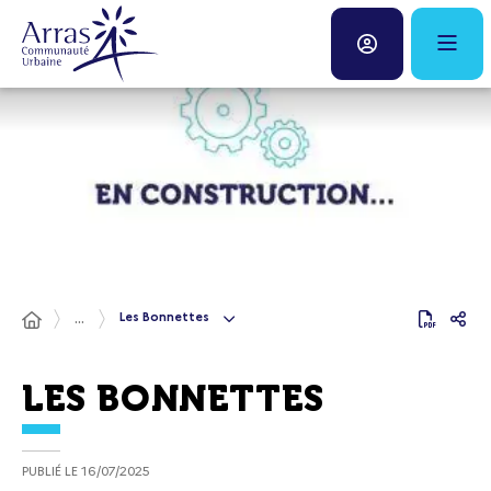
Panneau de gestion des cookies
Fenêtre
de
chat
Les Bonnettes
...
LES BONNETTES
PUBLIÉ LE
16/07/2025