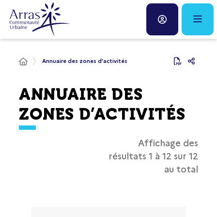
Panneau de gestion des cookies
Fenêtre
de
chat
Annuaire des zones d’activités
ANNUAIRE DES
ZONES D’ACTIVITÉS
Affichage des
résultats
1
à
12
sur
12
au total