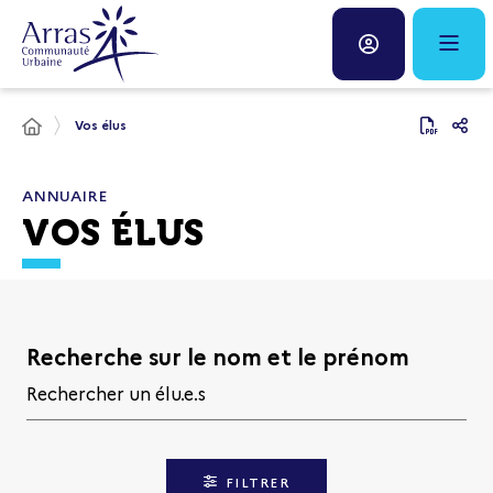
Panneau de gestion des cookies
Fenêtre
de
Vos élus
chat
ANNUAIRE
VOS ÉLUS
Recherche sur le nom et le prénom
FILTRER