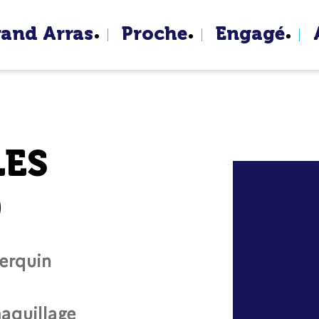
rand Arras
Proche
Engagé
LES
0
Berquin
maquillage