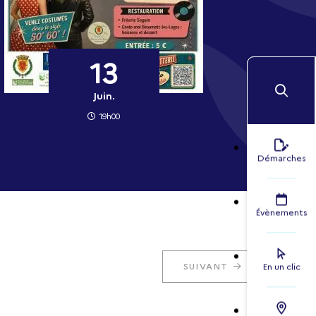
13
Juin.
19h00
Démarches
Évènements
SUIVANT
En un clic