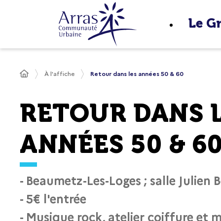
Panneau de gestion des cookies
Fenêtre
Le G
de
chat
À l'affiche
Retour dans les années 50 & 60
RETOUR DANS 
ANNÉES 50 & 6
- Beaumetz-Les-Loges ; salle Julien 
- 5€ l'entrée
- Musique rock, atelier coiffure et 