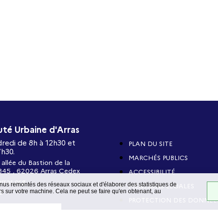
é Urbaine d'Arras
dredi de 8h à 12h30 et
PLAN DU SITE
7h30.
MARCHÉS PUBLICS
 allée du Bastion de la
345 , 62026 Arras Cedex
ACCESSIBILITÉ
rras.org
nus remontés des réseaux sociaux et d'élaborer des statistiques de
MENTIONS LÉGALES
 sur votre machine. Cela ne peut se faire qu'en obtenant, au
0
PROTECTION DES DONNÉE
 CONTACTER
ÉCOCONCEPTION