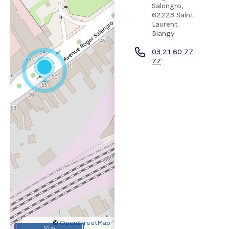
Salengro,
62223 Saint
Laurent
Blangy
03 21 60 77
77
©
OpenStreetMap
50 m